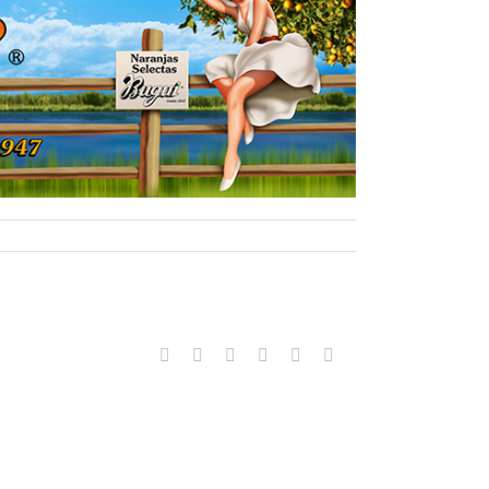
Facebook
Twitter
LinkedIn
WhatsApp
Pinterest
Correo
electrónico